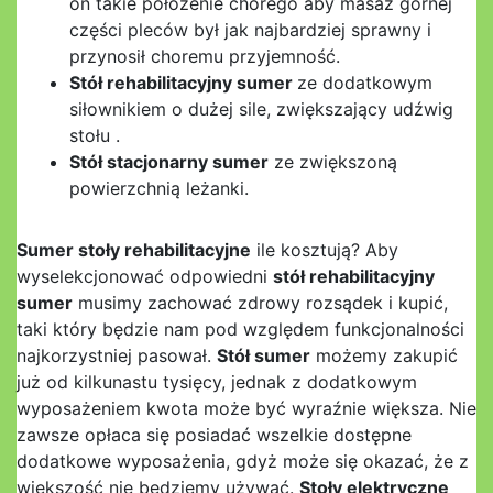
on takie położenie chorego aby masaż górnej
części pleców był jak najbardziej sprawny i
przynosił choremu przyjemność.
Stół rehabilitacyjny sumer
ze dodatkowym
siłownikiem o dużej sile, zwiększający udźwig
stołu .
Stół stacjonarny sumer
ze zwiększoną
powierzchnią leżanki.
Sumer stoły rehabilitacyjne
ile kosztują? Aby
wyselekcjonować odpowiedni
stół rehabilitacyjny
sumer
musimy zachować zdrowy rozsądek i kupić,
taki który będzie nam pod względem funkcjonalności
najkorzystniej pasował.
Stół sumer
możemy zakupić
już od kilkunastu tysięcy, jednak z dodatkowym
wyposażeniem kwota może być wyraźnie większa. Nie
zawsze opłaca się posiadać wszelkie dostępne
dodatkowe wyposażenia, gdyż może się okazać, że z
większość nie będziemy używać.
Stoły elektryczne