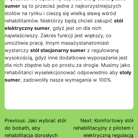
sumer
są to przecież jedne z najkorzystniejszych
stołów na rynku i cieszą się wielką sławą wśród
rehabilitantów. Niektórzy będą chcieli zakupić
stół
elektryczny sumer
, gdyż jest on dla nich
najwłaściwszy. Zakres funkcji jest większy, co
umożliwia pracę. Innym masażystanatomiast
wystarczy
stół stacjonarny sumer
z regulowaną
wysokością, gdyż inne dodatkowe wyposażenie jest
dla nich zbędne lub po prostu za drogie. Musimy jako
rehabilitanci wyselekcjonować odpowiednio aby
stoły
sumer
, zadowoliły nasze wymagania w 100%.
Nawigacja
Previous:
Jaki wybrać stół
Next:
Komfortowy stół
do bobath, aby
rehabilitacyjny z pilotem i
wpisu
rehabilitacja dorosłych
elektryczną regulacją