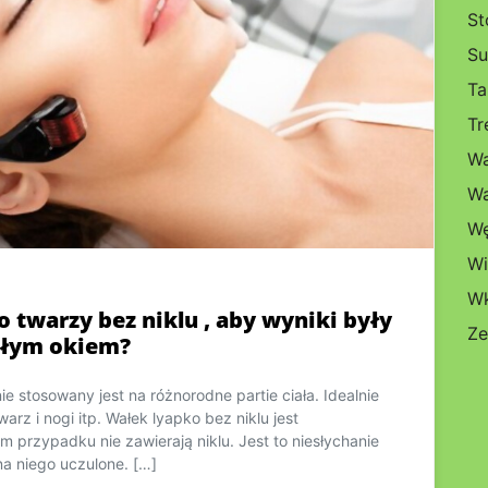
St
Su
Ta
Tr
Wa
Wa
Wę
Wi
Wk
 twarzy bez niklu , aby wyniki były
Ze
ołym okiem?
 stosowany jest na różnorodne partie ciała. Idealnie
warz i nogi itp. Wałek lyapko bez niklu jest
m przypadku nie zawierają niklu. Jest to niesłychanie
na niego uczulone. […]