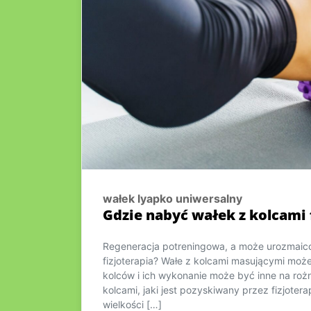
wałek lyapko uniwersalny
Gdzie nabyć wałek z kolcami 
Regeneracja potreningowa, a może urozmaico
fizjoterapia? Wałe z kolcami masującymi moż
kolców i ich wykonanie może być inne na ro
kolcami, jaki jest pozyskiwany przez fizjotera
wielkości […]