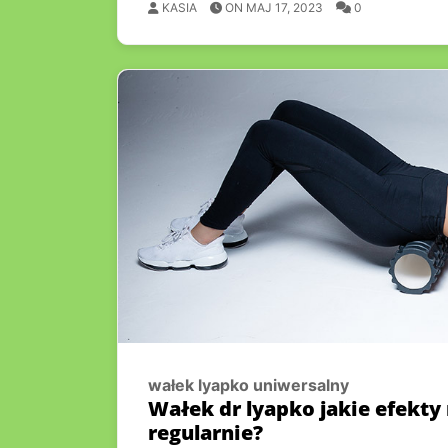
KASIA
ON MAJ 17, 2023
0
wałek lyapko uniwersalny
Wałek dr lyapko jakie efekt
regularnie?