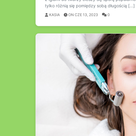
tylko różnią się pomiędzy sobą długością […]
KASIA
ON CZE 13, 2023
0