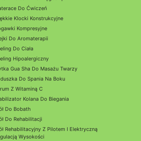
terace Do Ćwiczeń
ękkie Klocki Konstrukcyjne
gawki Kompresyjne
ejki Do Aromaterapii
eling Do Ciała
eling Hipoalergiczny
ytka Gua Sha Do Masażu Twarzy
duszka Do Spania Na Boku
rum Z Witaminą C
abilizator Kolana Do Biegania
ół Do Bobath
ół Do Rehabilitacji
ół Rehabilitacyjny Z Pilotem I Elektryczną
gulacją Wysokości