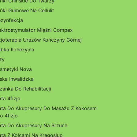
ńki Chińskie Do Twarzy
ńki Gumowe Na Cellulit
zynfekcja
ektrostymulator Mięśni Compex
zjoterapia Urazów Kończyny Górnej
bka Kohezyjna
ty
smetyki Nova
ska Inwalidzka
żanka Do Rehabilitacji
ta 4fizjo
ta Do Akupresury Do Masażu Z Kokosem
o 4fizjo
ta Do Akupresury Na Brzuch
ta Z Kolcami Na Kręgosłup