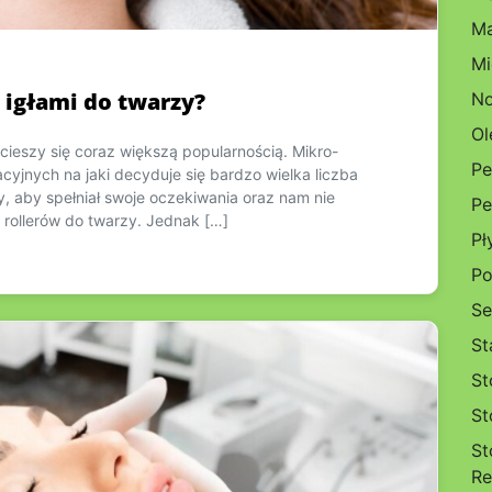
Ma
Mi
z igłami do twarzy?
No
Ol
e cieszy się coraz większą popularnością. Mikro-
Pe
cyjnych na jaki decyduje się bardzo wielka liczba
zy, aby spełniał swoje oczekiwania oraz nam nie
Pe
j rollerów do twarzy. Jednak […]
Pł
Po
Se
St
St
St
St
Re