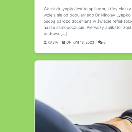
Wałek dr lyapko jest to aplikator, który cies
wzięła się od popularnego Dr Nikolay Lyapko, 
osobą bardzo docenianą w świecie refleksolog
nasze samopoczucie. Pierwszy aplikator zost
budowa […]
KASIA
ON KWI 18, 2023
0