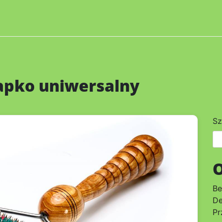
apko uniwersalny
Sz
O
Be
De
Pr