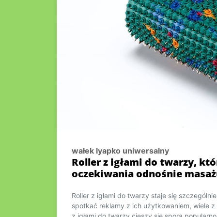
wałek lyapko uniwersalny
Roller z igłami do twarzy, kt
oczekiwania odnośnie masaż
Roller z igłami do twarzy staje się szczególn
spotkać reklamy z ich użytkowaniem, wiele z 
z igłami do twarzy cieszy się sporą popularnoś