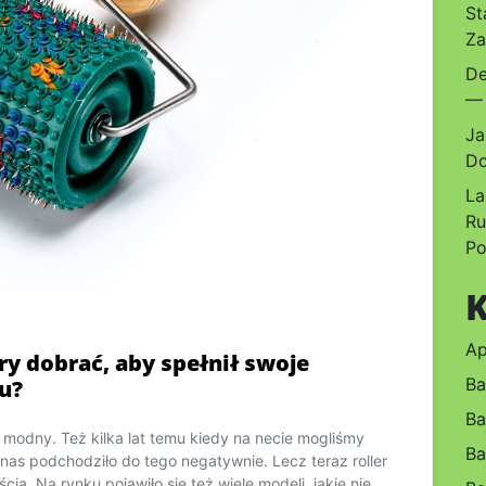
St
Za
De
— 
Ja
Do
La
Ru
Po
K
Ap
óry dobrać, aby spełnił swoje
Ba
u?
Ba
ie modny. Też kilka lat temu kiedy na necie mogliśmy
Ba
nas podchodziło do tego negatywnie. Lecz teraz roller
cią. Na rynku pojawiło się też wiele modeli, jakie nie