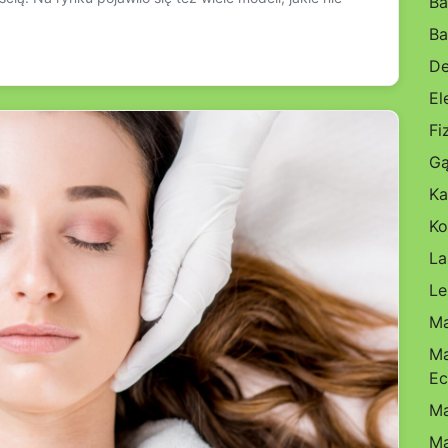
Ba
Ba
De
El
Fi
Gą
Ka
Ko
La
Le
Ma
Ma
Ec
Ma
Ma