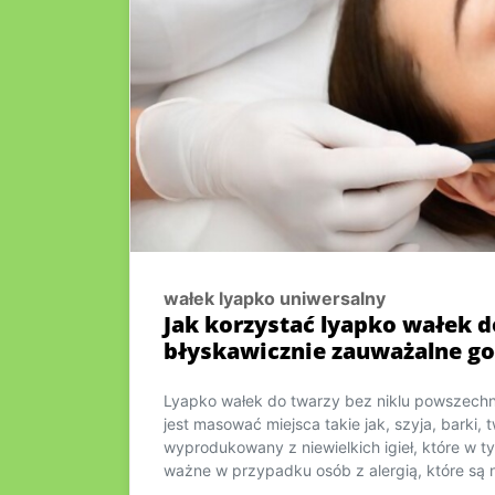
wałek lyapko uniwersalny
Jak korzystać lyapko wałek do
błyskawicznie zauważalne g
Lyapko wałek do twarzy bez niklu powszechnie
jest masować miejsca takie jak, szyja, barki, t
wyprodukowany z niewielkich igieł, które w ty
ważne w przypadku osób z alergią, które są 