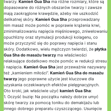
twarzy.
Kamień Gua Sha
ma różne rozmiary, które są
dopasowane do różnych obszarów twarzy i zawsze
mają zaokrąglone krawędzie, ażeby nie uszkodzić
delikatnej skóry.
Kamień Gua Sha
przeprowadzany
nim masaż może pomóc w poprawie krążenia krwi,
zminimalizowaniu napięcia mięśniowego, zniwelowaniu
opuchlizny oraz stymulacji produkcji kolagenu, co
może przyczynić się do poprawy napięcia i stanu
skóry. Dodatkowo, wielu mężczyzn twierdzi, że
płytka
Gua Sha do masażu twarzy
ma właściwości
relaksujące dodatkowo może pomóc w redukcji stresu
i napięcia.
Kamień Gua Sha
jest przeważnie nazywany
też „kamieniem miłości”.
Kamień Gua Sha do masażu
twarzy
jego poprawne użycie jest kluczowe dla
uzyskania oczekiwanych efektów pielęgnacyjnych.
Oto kroki, jak właściwie użyć
kamień Gua Sha
:
1. Oczyść buzię: Na początku należy dobrze umyć
skórę twarzy za pomocą toniku do demakijażu lub
innego dobrego preparatu czyszczącego. Usunięcie