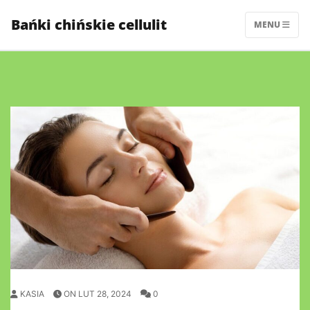
Skip
Bańki chińskie cellulit
to
MENU
content
KASIA
ON LUT 28, 2024
0