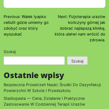
Nawigacja
Previous:
Wałek lyapko
Next:
Fizjoterapia urazów
cellulit gdzie umiemy go
kończyny górnej jak
wpisu
zdobyć oraz który
dobrać najlepszą klinikę,
wyszukać
która ułatwi nam wrócić do
zdrowia.
Szukaj
Szukaj
Ostatnie wpisy
Bezpieczna Przestrzeń Nauki: Środki Do Dezynfekcji
Powierzchni W Szkole I Przedszkolu
Stadiopasta — Cena, Działanie I Praktyczne
Zastosowanie W Codziennej Terapii Urazów