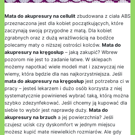
Mata do akupresury na cellulit
zbudowana z ciała ABS
przeznaczona jest dla kobiet początkujących, które
zaczynają swoją przygodne z matą. Dla kobiet
zgrabnych oraz z dużą wrażliwością na bodźce
polecamy maty o niższej ostrości kolców.
Mata do
akupresury na kręgosłup
– jaką zakupić? Wbrew
pozorom nie jest to zadanie łatwe. W sklepach
możemy napotkać wiele modeli mat i zazwyczaj nie
wiemy, która będzie dla nas najkorzystniejsza. Jeśli
mata do akupresury na kręgosłup
jest potrzebna ci w
pracy – jesteś lekarzem i dużo osób korzysta z niej
systematycznie powinieneś wybrać taką, którą można
szybko zdezynfekować. Jeśli chcemy ją kupować dla
siebie to wybór jest naprawdę duży.
Mata do
akupresury na brzuch
a jej powierzchnia? Jeśli
czujesz ucisk czy dyskomfort w jednym miejscu
możesz kupić mate niewielkich rozmiarów. Ale gdy