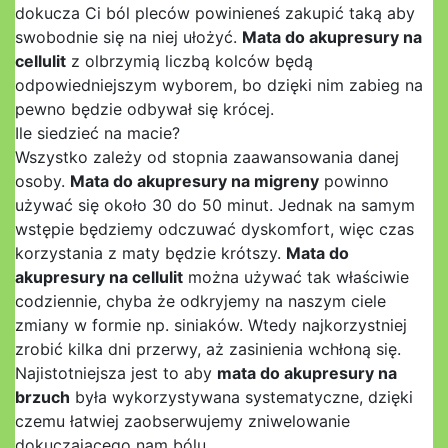
dokucza Ci ból pleców powinieneś zakupić taką aby
swobodnie się na niej ułożyć.
Mata do akupresury na
cellulit
z olbrzymią liczbą kolców będą
odpowiedniejszym wyborem, bo dzięki nim zabieg na
pewno będzie odbywał się krócej.
Ile siedzieć na macie?
Wszystko zależy od stopnia zaawansowania danej
osoby.
Mata do akupresury na migreny
powinno
używać się około 30 do 50 minut. Jednak na samym
wstępie będziemy odczuwać dyskomfort, więc czas
korzystania z maty będzie krótszy.
Mata do
akupresury na cellulit
można używać tak właściwie
codziennie, chyba że odkryjemy na naszym ciele
zmiany w formie np. siniaków. Wtedy najkorzystniej
zrobić kilka dni przerwy, aż zasinienia wchłoną się.
Najistotniejsza jest to aby
mata do akupresury na
brzuch
była wykorzystywana systematyczne, dzięki
czemu łatwiej zaobserwujemy zniwelowanie
dokuczającego nam bólu.