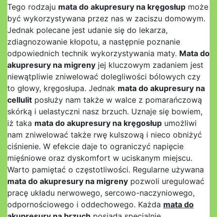
Tego rodzaju
mata do akupresury na kręgosłup
może
być wykorzystywana przez nas w zaciszu domowym.
Jednak polecane jest udanie się do lekarza,
zdiagnozowanie kłopotu, a następnie poznanie
odpowiednich technik wykorzystywania maty.
Mata do
akupresury na migreny
jej kluczowym zadaniem jest
niewątpliwie zniwelować dolegliwości bólowych czy
to głowy, kręgosłupa. Jednak
mata do akupresury na
cellulit
posłuży nam także w walce z pomarańczową
skórką i uelastyczni nasz brzuch. Uznaje się bowiem,
iż taka
mata do akupresury na kręgosłup
umożliwi
nam zniwelować także rwę kulszową i nieco obniżyć
ciśnienie. W efekcie daje to ograniczyć napięcie
mięśniowe oraz dyskomfort w uciskanym miejscu.
Warto pamiętać o częstotliwości. Regularne używana
mata do akupresury na migreny
pozwoli uregulować
pracę układu nerwowego, sercowo-naczyniowego,
odpornościowego i oddechowego. Każda
mata do
akupresury na brzuch
posiada specjalnie