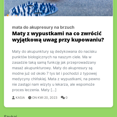
mata do akupresury na brzuch
Maty z wypustkami na co zwrócić
wyjątkową uwag przy kupowaniu?
Maty do akupunktury są dedykowana do nacisku
punktów biologicznych na naszym ciele. Ma w
zasadzie taką samą funkcję jak przeprowadzany
masaż akupunkturowy. Maty do akupresury są
modne już od około 7 tys lat i pochodzi z typowej
medycyny chińskiej. Mata z wypustkami, na pewno
nie zastąpi nam wizyty u lekarza, ale wspomoże
proces leczenia. Maty […]
KASIA
ON KWI 20, 2023
0
Szukaj