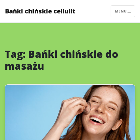
Skip
Bańki chińskie cellulit
to
MENU
content
Tag:
Bańki chińskie do
masażu